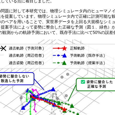
足している点に着目しました。
問題に対して本研究では、物理シミュレータ内のヒューマノイ
法を提案しています。物理シミュレータ内で正確に計測可能な
跡のペアを用いることで、実世界データを上回る大規模なシミ
、提案手法によって姿勢に整合した正確な予測（図１、緑色）
4秒の観測からの軌跡予測において、既存手法に比べて50%の誤