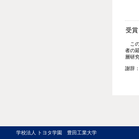
受賞
この
者の
層研
謝辞：
学校法人 トヨタ学園 豊田工業大学