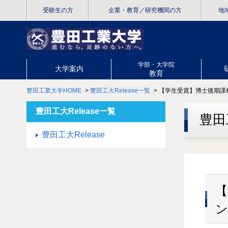
受験生の方
企業・教育
／研究機関の方
地
学部・大学院
大学案内
教育
豊田工業大学HOME
>
豊田工大Release一覧
> 【学生受賞】博士後期課
豊田工大Release一覧
豊田工
豊田工大Release
【
ン