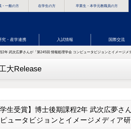
域・一般の方
在学生の方
卒業生
・本学元教職員の方
研究・産学連携
入試情報
国際交流
程2年 武次広夢さんが「第245回 情報処理学会 コンピュータビジョンとイメージ
大Release
学生受賞】博士後期課程2年 武次広夢さん
ピュータビジョンとイメージメディア研