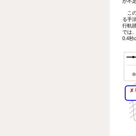
が不
この
る手
行軌
では
0.