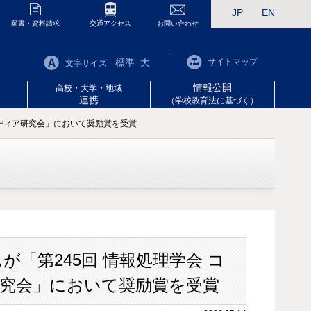
JP
EN
願書・資料請求
交通アクセス
お問い合わせ
標準
大
サイトマップ
文字サイズ
情報公開
高校・大学・地域
連携
（学校教育法に基づく）
メディア研究会」において奨励賞を受賞
が「第245回 情報処理学会 コ
究会」において奨励賞を受賞