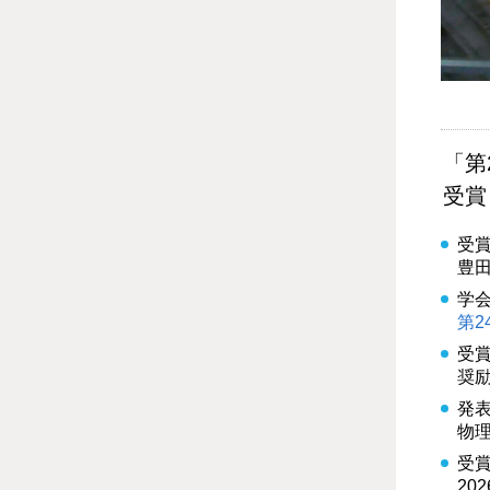
「第
受賞
受
豊田
学
第2
受
奨
発
物
受
20