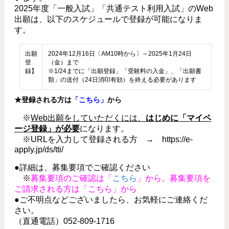
2025年度「一般入試」「共通テスト利用入試」のWeb
出願は、以下のスケジュールで登録が可能になりま
す。
出願
2024年12月16日〔AM10時から〕～2025年1月24日
登
（金）まで
録】
※1/24までに「出願登録」「受験料の入金」、「出願書
類」の送付（24日消印有効）を終える必要があります
★登録される方は
「
こちら
」
から
※
Web出願をしていただくには、
はじめに「マイペ
ージ登録」が必要
になります。
※URLを入力して登録される方 → https://e-
apply.jp/ds/tti/
●詳細は、募集要項でご確認ください
※
募集要項のご確認は「
こちら
」から。募集要項を
ご請求される方は「
こちら
」から
●ご不明点などございましたら、お気軽にご連絡くだ
さい。
（直通電話）052-809-1716