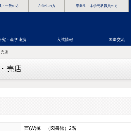
域・一般の方
在学生の方
卒業生
・本学元教職員の方
研究・産学連携
入試情報
国際交流
・売店
・売店
堂
西(W)棟 （図書館）2階