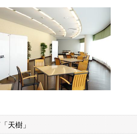
ェ
店「天樹」