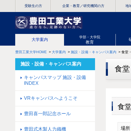
受験生の方
企業・教育
／研究機関の方
地
学部・大学院
大学案内
教育
豊田工業大学HOME
>
大学案内
>
施設・設備・キャンパス案内
> 食堂
施設・設備・キャンパス案内
食堂
キャンパスマップ 施設・設備
INDEX
VRキャンパスへようこそ
食
豊田喜一郎記念ホール
場所
豊田式木製人力織機