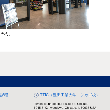
「天樹」
期課程
TTIC（豊田工業大学 シカゴ校）
Toyota Technological Institute at Chicago
6045 S. Kenwood Ave. Chicago, IL 60637 USA