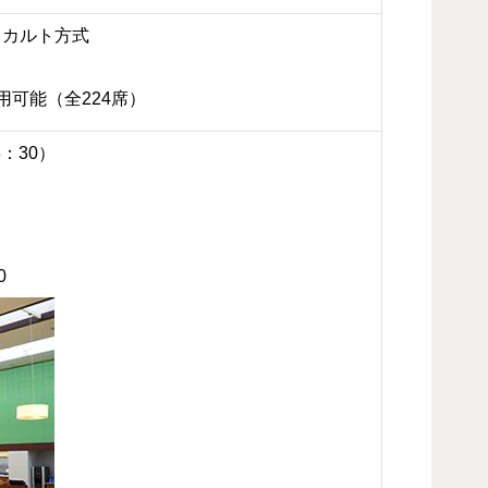
ラカルト方式
可能（全224席）
：30）
0