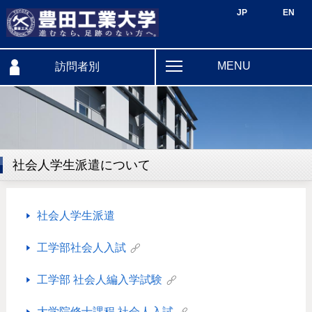
JP
EN
MENU
訪問者別
社会人学生派遣について
社会人学生派遣
工学部社会人入試
工学部 社会人編入学試験
大学院修士課程 社会人入試