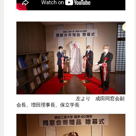
左より 成田同窓会副
会長、増田理事長、保立学長