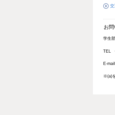
交
お問
学生
TEL 0
E-mail
※(a