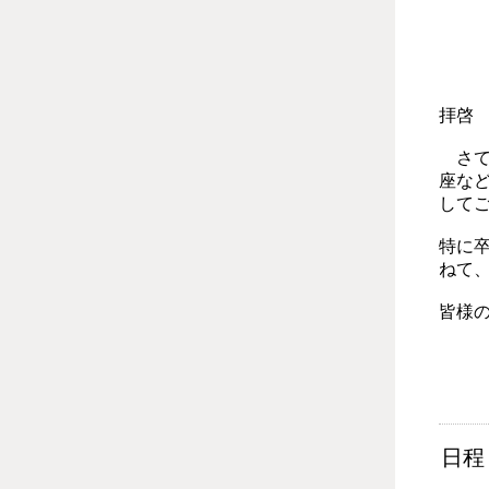
拝啓
さて
座な
して
特に
ねて
皆様
日程