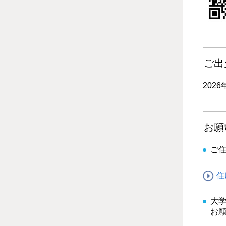
ご出
2026
お願
ご
住
大
お