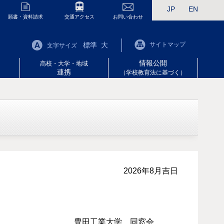
JP
EN
願書・資料請求
交通アクセス
お問い合わせ
標準
大
サイトマップ
文字サイズ
情報公開
高校・大学・地域
連携
（学校教育法に基づく）
2026年8月吉日
豊田工業大学 同窓会