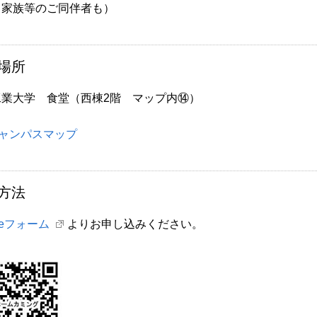
（家族等のご同伴者も）
場所
工業大学 食堂（西棟2階 マップ内⑭）
ャンパスマップ
方法
gleフォーム
よりお申し込みください。