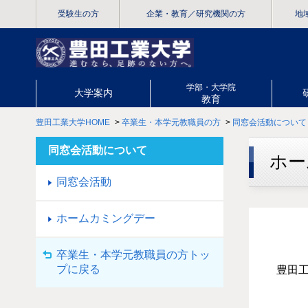
受験生の方
企業・教育
／研究機関の方
地
学部・大学院
大学案内
教育
豊田工業大学HOME
>
卒業生・本学元教職員の方
>
同窓会活動について
同窓会活動について
ホー
同窓会活動
ホームカミングデー
卒業生・本学元教職員の方トッ
プに戻る
豊田工