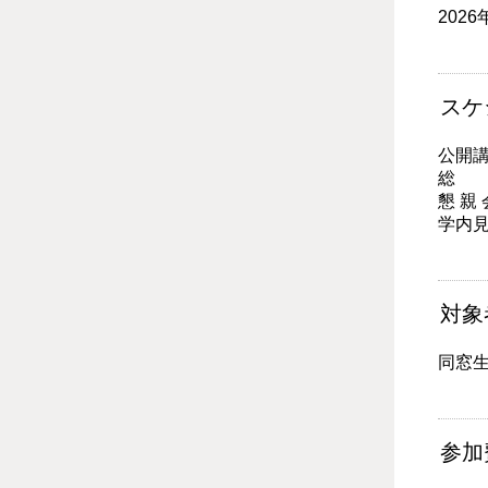
202
スケ
公開講
総 会 
懇 親 
学内見
対象
同窓
参加