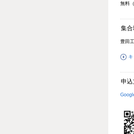
無料
集合
豊田
キ
申込
Goo