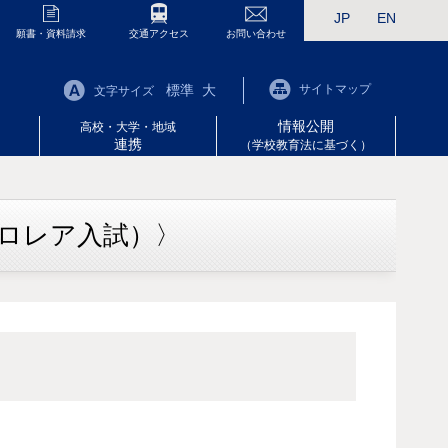
JP
EN
願書・資料請求
交通アクセス
お問い合わせ
標準
大
サイトマップ
文字サイズ
情報公開
高校・大学・地域
連携
（学校教育法に基づく）
カロレア入試）〉