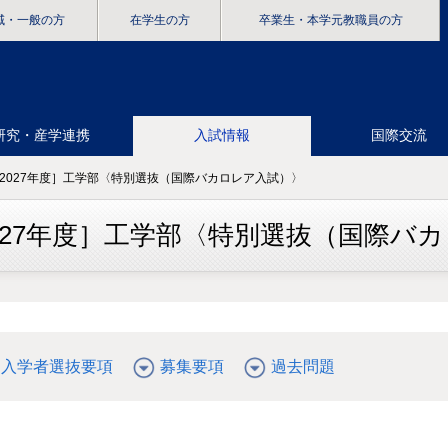
域・一般の方
在学生の方
卒業生
・本学元教職員の方
研究・産学連携
入試情報
国際交流
［2027年度］工学部〈特別選抜（国際バカロレア入試）〉
027年度］工学部〈特別選抜（国際バ
入学者選抜要項
募集要項
過去問題