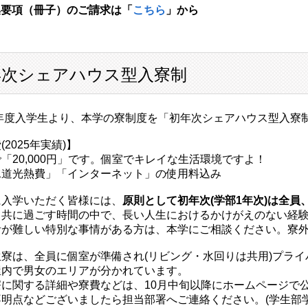
集要項（冊子）のご請求は「
こちら
」から
年次シェアハウス型入寮制
25年度入学生より、本学の寮制度を「初年次シェアハウス型入寮
(2025年実績)】
「20,000円」です。個室でキレイな生活環境ですよ！
水道光熱費」「インターネット」の使用料込み
に入学いただく皆様には、
原則として初年次(学部1年次)は全
と共に過ごす時間の中で、長い人生におけるかけがえのない経
活が難しい特別な事情がある方は、本学にご相談ください。寮
生寮は、全員に個室が準備され(リビング・水回りは共用)プラ
屋内で男女のエリアが分かれています。
寮に関する詳細や寮費などは、10月中旬以降にホームページで
明点などございましたら担当部署へご連絡ください。(学生部学生グルー