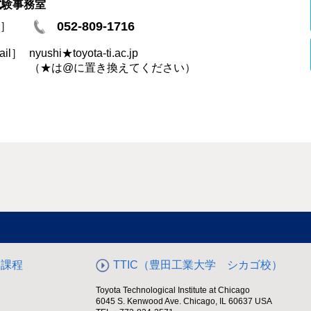
試験事務室
052-809-1716
L］
ail］
nyushi★toyota-ti.ac.jp
（★は@に置き換えてください）
期課程
TTIC（豊田工業大学 シカゴ校）
Toyota Technological Institute at Chicago
6045 S. Kenwood Ave. Chicago, IL 60637 USA