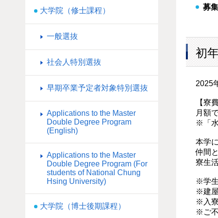
募
大学院（修士課程）
一般選抜
初
社会人特別選抜
20
早期卒業予定者対象特別選抜
【寮費
月額で
Applications to the Master
Double Degree Program
※「
(English)
本学
仲間
Applications to the Master
寮生
Double Degree Program (For
students of National Chung
※学
Hsing University)
※建
※入
大学院（博士後期課程）
※ご不