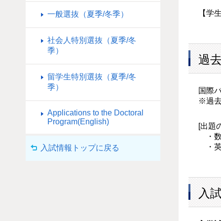
【学生
一般選抜（夏季/冬季）
社会人特別選抜（夏季/冬
季）
過
留学生特別選抜（夏季/冬
季）
国際
※過
Applications to the Doctoral
Program(English)
[出題
・数
・英
入試情報トップに戻る
入