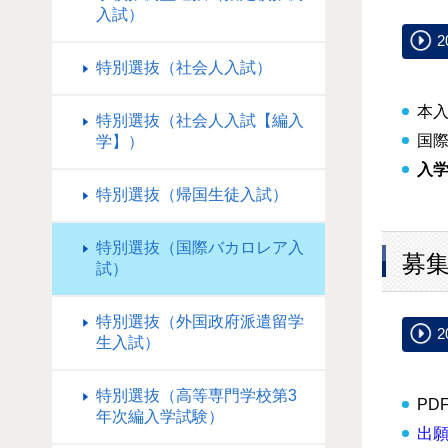
入試）
特別選抜（社会人入試）
本入
特別選抜（社会人入試【編入
国
学】）
入
特別選抜（帰国生徒入試）
特別選抜（国際バカロレア入
募
試）
特別選抜（外国政府派遣留学
生入試）
特別選抜（高等専門学校第3
P
年次編入学試験）
出