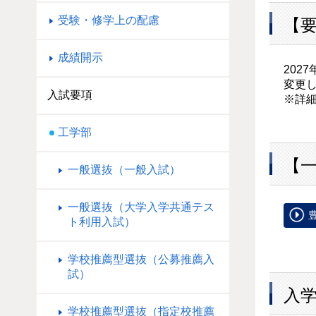
受験・修学上の配慮
【要
成績開示
202
変更
入試要項
※詳
工学部
【一
一般選抜（一般入試）
一般選抜（大学入学共通テス
ト利用入試）
学校推薦型選抜（公募推薦入
試）
入
学校推薦型選抜（指定校推薦