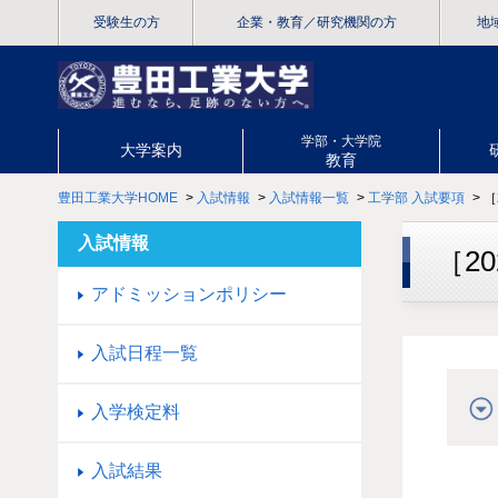
受験生の方
企業・教育
／研究機関の方
地
学部・大学院
大学案内
教育
豊田工業大学HOME
>
入試情報
>
入試情報一覧
>
工学部 入試要項
> 
入試情報
［2
アドミッションポリシー
入試日程一覧
入学検定料
入試結果